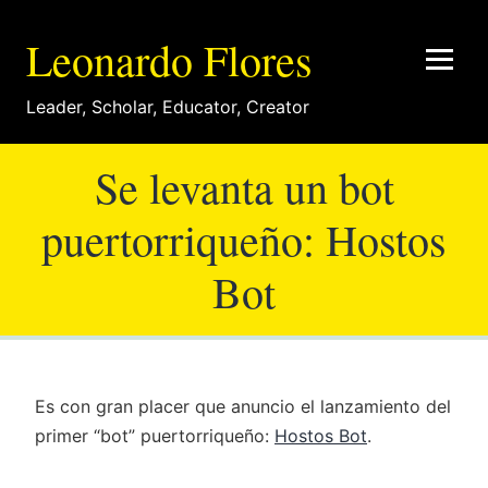
Leonardo Flores
Leader
,
Scholar
,
Educator
,
Creator
Se levanta un bot
puertorriqueño: Hostos
Bot
Es con gran placer que anuncio el lanzamiento del
primer “bot” puertorriqueño:
Hostos Bot
.