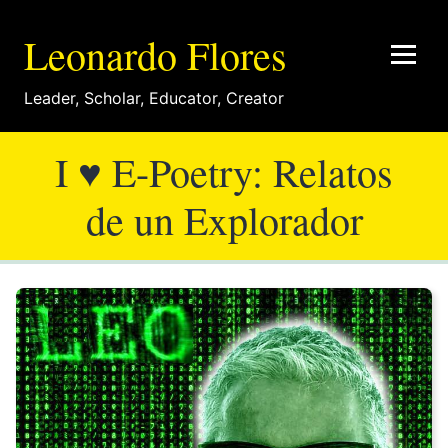
Leonardo Flores
Leader
,
Scholar
,
Educator
,
Creator
I ♥ E-Poetry: Relatos
de un Explorador